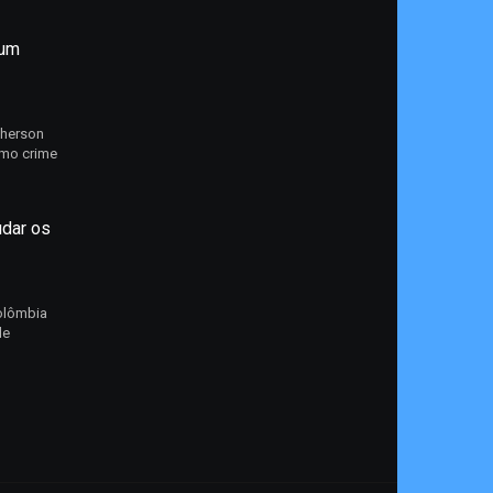
 um
Kherson
omo crime
udar os
Colômbia
de