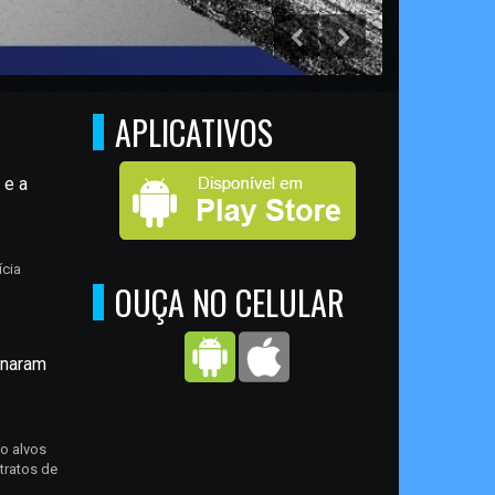
APLICATIVOS
 e a
ícia
OUÇA NO CELULAR
rnaram
o alvos
ntratos de